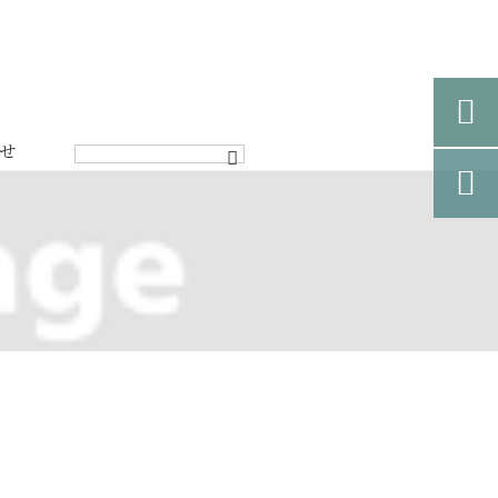

せ
