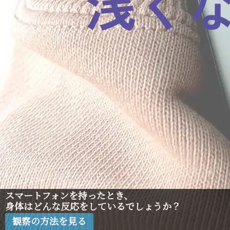
2025,10,08
BLOG
車内の電磁波ノイズを整えて快適なドライ
ブを実現する方法
スマートフォンを持ったとき、
2025,10,25
イベント案内
身体はどんな反応をしているでしょうか？
ひねみわつらリトリートの案内
観察の方法を見る