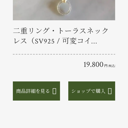
二重リング・トーラスネック
144
レス（SV925 / 可変コイ…
0
19.800
円
円
(税込)
(税込)
商品詳細を見る
ショップで購入
商