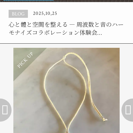
2025,10,25
BLOG
心と體と空間を整える ― 周波数と音のハー
モナイズコラボレーション体験会…
2025,10,08
BLOG
PICK UP
PIC
車内の電磁波ノイズを整えて快適なドライ
ブを実現する方法
2025,10,25
イベント案内
ひねみわつらリトリートの案内