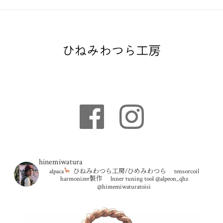
hinemiwatura
alpaca
ひねみわつら工房/ひめみわつら
tensorcoil
harmonizer製作
lnner tuning tool
@alpeon_qhz
@himemiwaturatoisi