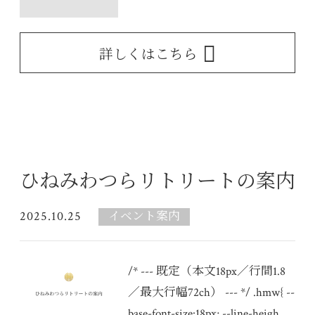
詳しくはこちら
ひねみわつらリトリートの案内
2025.10.25
イベント案内
/* --- 既定（本文18px／行間1.8
／最大行幅72ch） --- */ .hmw{ --
base-font-size:18px; --line-heigh...