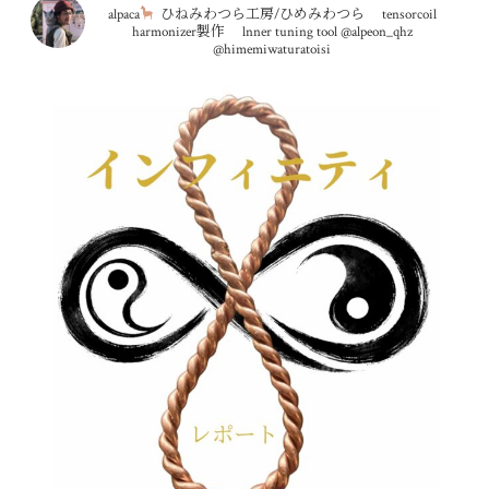
alpaca
ひねみわつら工房/ひめみわつら
tensorcoil
harmonizer製作
lnner tuning tool
@alpeon_qhz
@himemiwaturatoisi