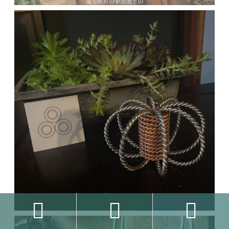


