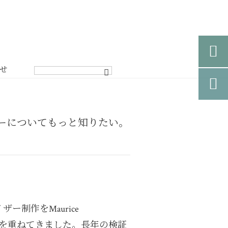

せ

ーについてもっと知りたい。
ー制作をMaurice
作・使用を重ねてきました。長年の検証