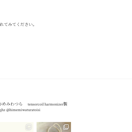
れてみてください。
/ひめみわつら
tensorcoil harmonizer製
_qhz
@himemiwaturatoisi