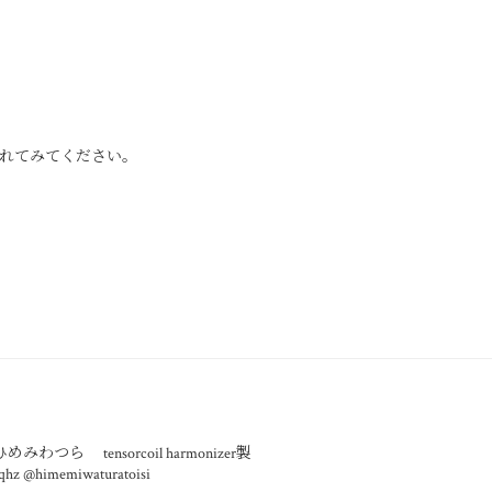
れてみてください。
/ひめみわつら
tensorcoil harmonizer製
_qhz
@himemiwaturatoisi